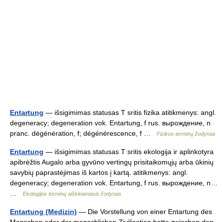
Entartung
— išsigimimas statusas T sritis fizika atitikmenys: angl.
degeneracy; degeneration vok. Entartung, f rus. вырождение, n
pranc. dégénération, f; dégénérescence, f …
Fizikos terminų žodynas
Entartung
— išsigimimas statusas T sritis ekologija ir aplinkotyra
apibrėžtis Augalo arba gyvūno vertingų prisitaikomųjų arba ūkinių
savybių paprastėjimas iš kartos į kartą. atitikmenys: angl.
degeneracy; degeneration vok. Entartung, f rus. вырождение, n…
…
Ekologijos terminų aiškinamasis žodynas
Entartung (Medizin)
— Die Vorstellung von einer Entartung des