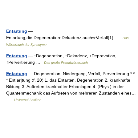
Entartung
—
Entartung,die:Degeneration·Dekadenz;auch⇨Verfall(1) …
Das
Wörterbuch der Synonyme
Entartung
— ↑Degeneration, ↑Dekadenz, ↑Depravation,
↑Pervertierung …
Das große Fremdwörterbuch
Entartung
— Degeneration; Niedergang; Verfall; Pervertierung * *
* Ent|ar|tung 〈f. 20〉 1. das Entarten, Degeneration 2. krankhafte
Bildung 3. Auftreten krankhafter Erbanlagen 4. 〈Phys.〉 in der
Quantenmechanik das Auftreten von mehreren Zuständen eines…
…
Universal-Lexikon