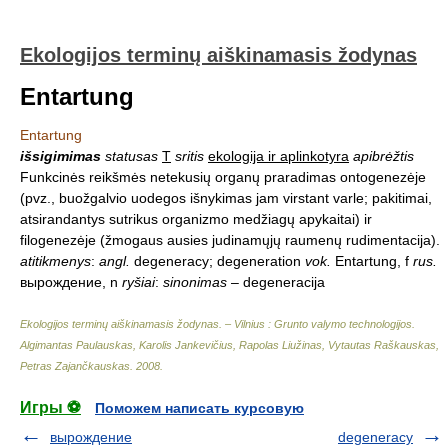
Ekologijos terminų aiškinamasis žodynas
Entartung
Entartung
išsigimimas
statusas
T
sritis
ekologija ir aplinkotyra
apibrėžtis
Funkcinės reikšmės netekusių organų praradimas ontogenezėje
(pvz., buožgalvio uodegos išnykimas jam virstant varle; pakitimai,
atsirandantys sutrikus organizmo medžiagų apykaitai) ir
filogenezėje (žmogaus ausies judinamųjų raumenų rudimentacija).
atitikmenys
:
angl.
degeneracy; degeneration
vok.
Entartung, f
rus.
вырождение, n
ryšiai
:
sinonimas
– degeneracija
Ekologijos terminų aiškinamasis žodynas. – Vilnius : Grunto valymo technologijos
.
Algimantas Paulauskas, Karolis Jankevičius, Rapolas Liužinas, Vytautas Raškauskas,
Petras Zajančkauskas
.
2008
.
Игры ⚽
Поможем написать курсовую
вырождение
degeneracy