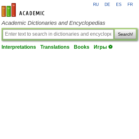
RU
DE
ES
FR
en-academic.com
Academic Dictionaries and Encyclopedias
Search!
Interpretations
Translations
Books
Игры ⚽